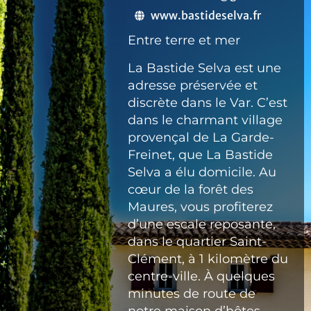
www.bastideselva.fr
Entre terre et mer
La Bastide Selva est une
adresse préservée et
discrète dans le Var. C’est
dans le charmant village
provençal de La Garde-
Freinet, que La Bastide
Selva a élu domicile. Au
cœur de la forêt des
Maures, vous profiterez
d’une escale reposante,
dans le quartier Saint-
Clément, à 1 kilomètre du
centre-ville. À quelques
minutes de route de
notre maison d’hôtes,