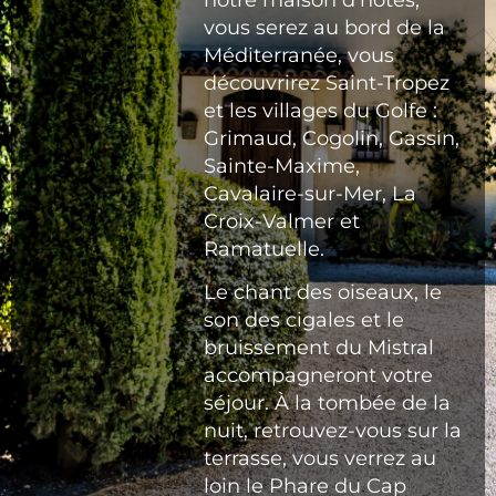
vous serez au bord de la
Méditerranée, vous
découvrirez Saint-Tropez
et les villages du Golfe :
Grimaud, Cogolin, Gassin,
Sainte-Maxime,
Cavalaire-sur-Mer, La
Croix-Valmer et
Ramatuelle.
Le chant des oiseaux, le
son des cigales et le
bruissement du Mistral
accompagneront votre
séjour. À la tombée de la
nuit, retrouvez-vous sur la
terrasse, vous verrez au
loin le Phare du Cap