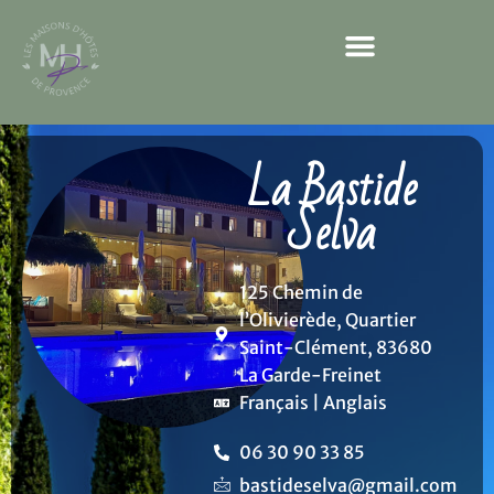
Nos parcours sensoriels
La Bastide
Selva
125 Chemin de
l’Olivierède, Quartier
Saint-Clément, 83680
La Garde-Freinet
Français | Anglais
06 30 90 33 85
bastideselva@gmail.com