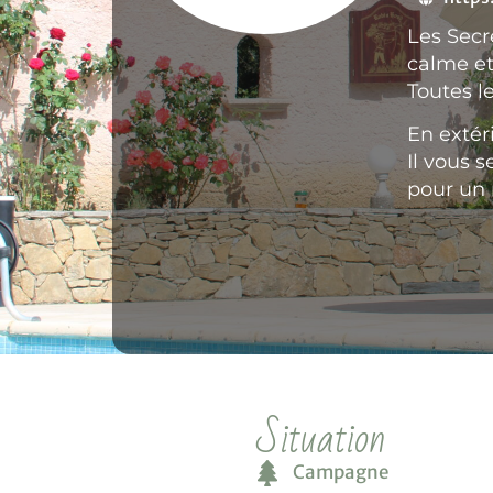
Les Secr
calme et
Toutes l
En extér
Il vous 
pour un 
Situation
Campagne