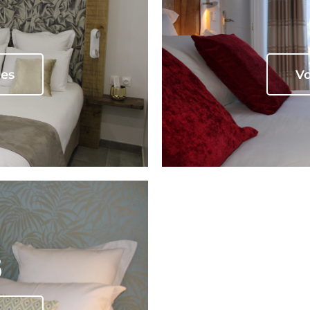
res
Vo
3