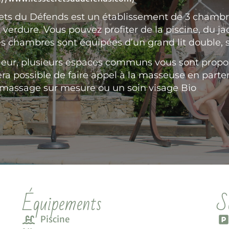
ets du Défends est un établissement de 3 chambre
 verdure. Vous pouvez profiter de la piscine, du jac
es chambres sont équipées d’un grand lit double, 
ieur, plusieurs espaces communs vous sont propos
sera possible de faire appel à la masseuse en part
massage sur mesure ou un soin visage Bio
Équipements
S
Piscine