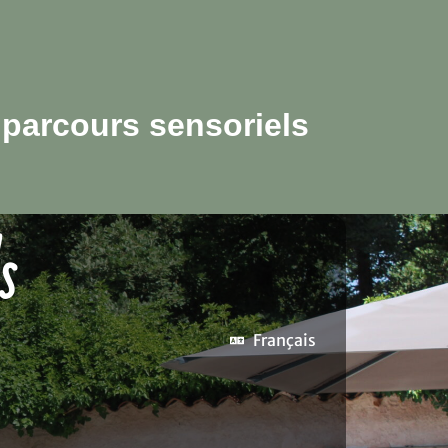
parcours sensoriels
s
Français