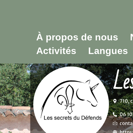
À propos de nous
Activités
Langues
Le
710, 
06 10
conta
https