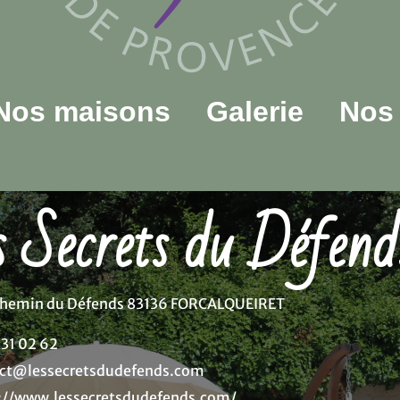
Nos maisons
Galerie
Nos 
s Secrets du Défend
chemin du Défends 83136 FORCALQUEIRET
 31 02 62
ct@lessecretsdudefends.com
://www.lessecretsdudefends.com/