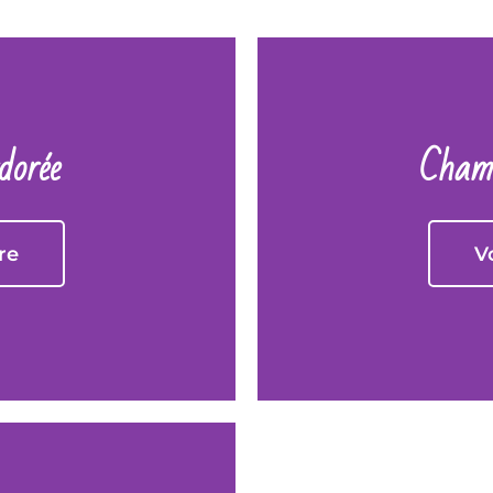
orée
Chamb
re
V