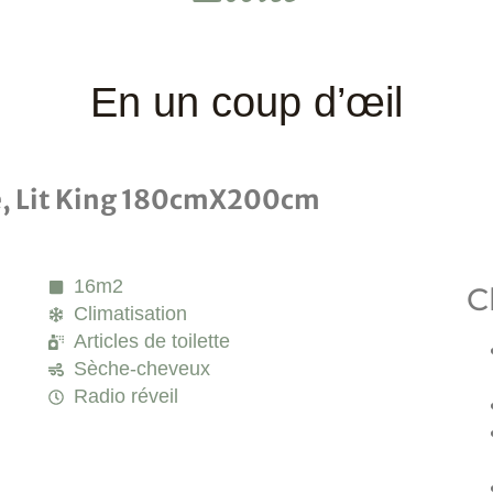
En un coup d’œil
e, Lit King 180cmX200cm
16m2
C
Climatisation
Articles de toilette
Sèche-cheveux
Radio réveil