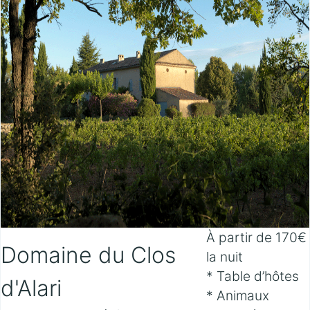
À partir de 170€
Domaine du Clos
la nuit
* Table d’hôtes
d'Alari
* Animaux