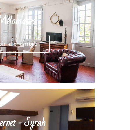
Mélomanes
oir la chambre
ernet - Syrah