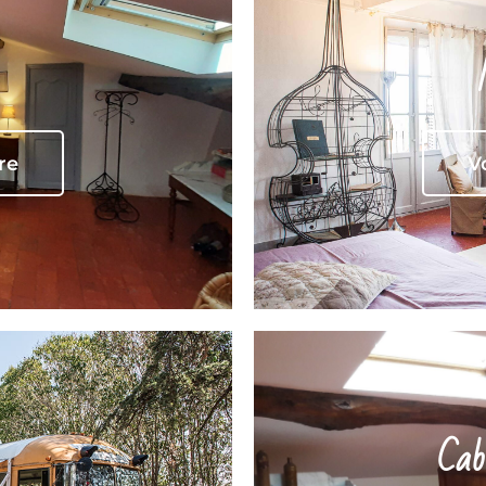
re
V
Cab