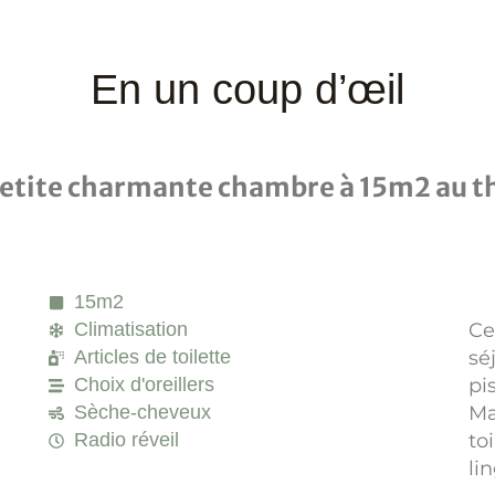
En un coup d’œil
etite charmante chambre à 15m2 au t
15m2
Climatisation
Ce
Articles de toilette
sé
Choix d'oreillers
pi
Sèche-cheveux
Ma
Radio réveil
to
li