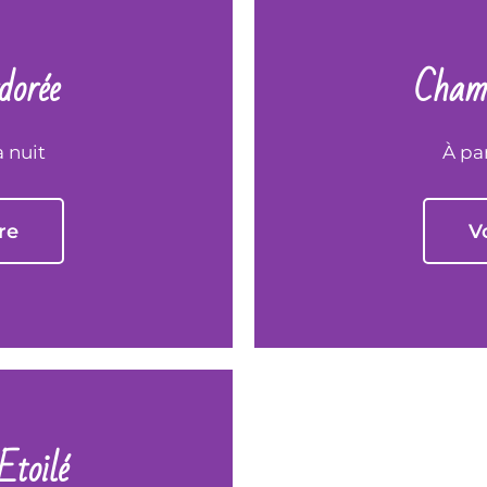
orée
Chamb
a nuit
À par
re
V
Etoilé