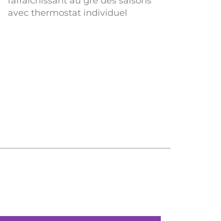
rafraîchissant au gré des saisons
avec thermostat individuel