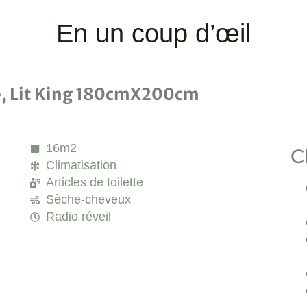
En un coup d’œil
e, Lit King 180cmX200cm
16m2
C
Climatisation
Articles de toilette
Sèche-cheveux
Radio réveil